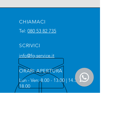
CHIAMACI
Tel:
080 53 82 735
SCRIVICI
info@fg-service.it
ORARI APERTURA
Lun - Ven:
8.00 - 13.00
|
14.30 -
18.00
OLTRE 50 ANNI
Al servizio delle aziende
VIENI A TROVARCI
Via delle Margherite 34/F
70026 Modugno (Zona Industriale di Bari)