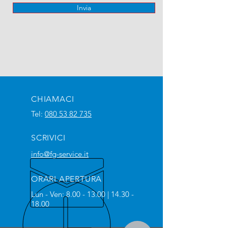
Invia
CHIAMACI
Tel:
080 53 82 735
SCRIVICI
info@fg-service.it
ORARI APERTURA
Lun - Ven:
8.00 - 13.00
|
14.30 -
18.00