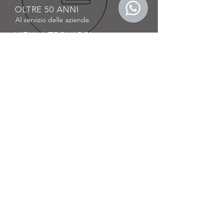
OLTRE 50 ANNI
Al servizio delle aziende
VIENI A TROVARCI
Via delle Margherite 34/F
70026 Modugno (Zona Industriale di Bari)